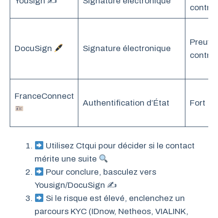
Yousign ✍️
Signature électronique
contrac
Preuve
DocuSign
Signature électronique
contrac
FranceConnect
Authentification d’État
Fort
Utilisez Ctqui pour décider si le contact
mérite une suite
Pour conclure, basculez vers
Yousign/DocuSign ✍
Si le risque est élevé, enclenchez un
parcours KYC (IDnow, Netheos, VIALINK,