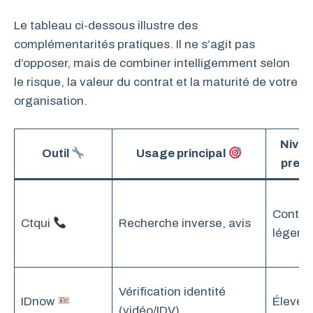
Le tableau ci-dessous illustre des
complémentarités pratiques. Il ne s’agit pas
d’opposer, mais de combiner intelligemment selon
le risque, la valeur du contrat et la maturité de votre
organisation.
Nivea
Outil
Usage principal
preu
Contex
Ctqui
Recherche inverse, avis
léger
Vérification identité
IDnow
Élevé
(vidéo/IDV)