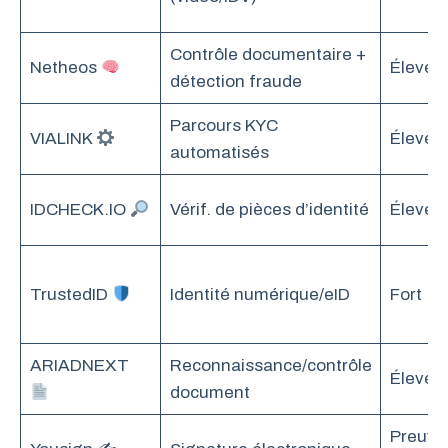
Contrôle documentaire +
Netheos
Élevé
détection fraude
Parcours KYC
VIALINK
Élevé
automatisés
IDCHECK.IO
Vérif. de pièces d’identité
Élevé
TrustedID
Identité numérique/eID
Fort
ARIADNEXT
Reconnaissance/contrôle
Élevé
document
Preuve