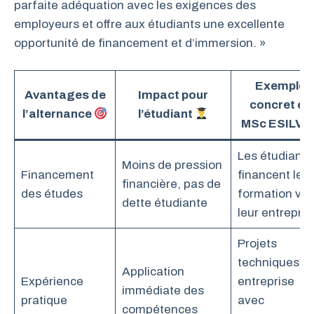
parfaite adéquation avec les exigences des
employeurs et offre aux étudiants une excellente
opportunité de financement et d’immersion. »
Exemple
Avantages de
Impact pour
concret en
l’alternance
l’étudiant
MSc ESILV
Les étudiants
Moins de pression
Financement
financent leur
financière, pas de
des études
formation via
dette étudiante
leur entrepris
Projets
techniques e
Application
Expérience
entreprise
immédiate des
pratique
avec
compétences