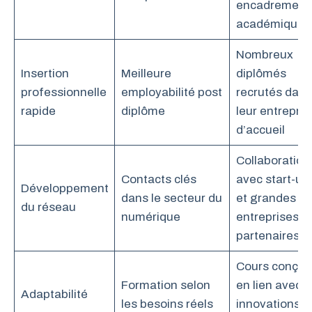
encadrement
académique
Nombreux
Insertion
Meilleure
diplômés
professionnelle
employabilité post
recrutés dans
rapide
diplôme
leur entrepris
d’accueil
Collaboration
Contacts clés
avec start-up
Développement
dans le secteur du
et grandes
du réseau
numérique
entreprises
partenaires
Cours conçus
Formation selon
en lien avec l
Adaptabilité
les besoins réels
innovations d