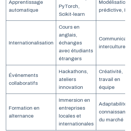
Apprentissage
Modélisation
PyTorch,
automatique
prédictive, IA
Scikit-learn
Cours en
anglais,
Communicati
Internationalisation
échanges
interculturelle
avec étudiants
étrangers
Hackathons,
Créativité,
Événements
ateliers
travail en
collaboratifs
innovation
équipe
Immersion en
Adaptabilité,
Formation en
entreprises
connaissance
alternance
locales et
du marché
internationales