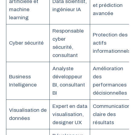
artificielle et
Data scientist,
et prédiction
machine
ingénieur IA
avancée
learning
Responsable
Protection des
cyber
Cyber sécurité
actifs
sécurité,
informationnels
consultant
Analyste
Amélioration
Business
développeur
des
Intelligence
BI, consultant
performances
BI
décisionnelles
Expert en data
Communication
Visualisation de
visualisation,
claire des
données
designer UX
résultats