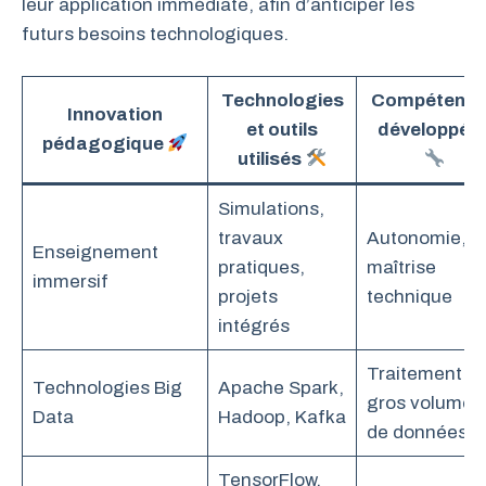
leur application immédiate, afin d’anticiper les
futurs besoins technologiques.
Technologies
Compétence
Innovation
et outils
développée
pédagogique
utilisés
Simulations,
travaux
Autonomie,
Enseignement
pratiques,
maîtrise
immersif
projets
technique
intégrés
Traitement d
Technologies Big
Apache Spark,
gros volumes
Data
Hadoop, Kafka
de données
TensorFlow,