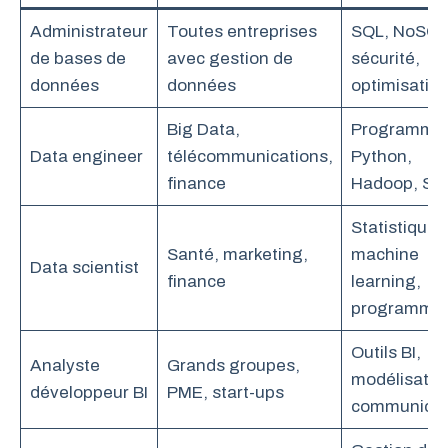
Administrateur
Toutes entreprises
SQL, NoSQL
de bases de
avec gestion de
sécurité,
données
données
optimisatio
Big Data,
Programmat
Data engineer
télécommunications,
Python,
finance
Hadoop, Sp
Statistiques
Santé, marketing,
machine
Data scientist
finance
learning,
programmat
Outils BI,
Analyste
Grands groupes,
modélisatio
développeur BI
PME, start-ups
communicat