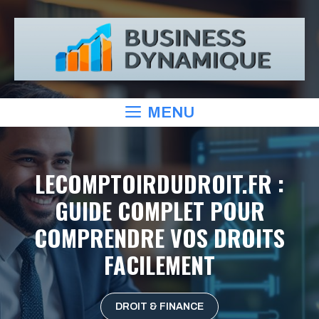
Aller
au
contenu
MENU
LECOMPTOIRDUDROIT.FR :
GUIDE COMPLET POUR
COMPRENDRE VOS DROITS
FACILEMENT
DROIT & FINANCE