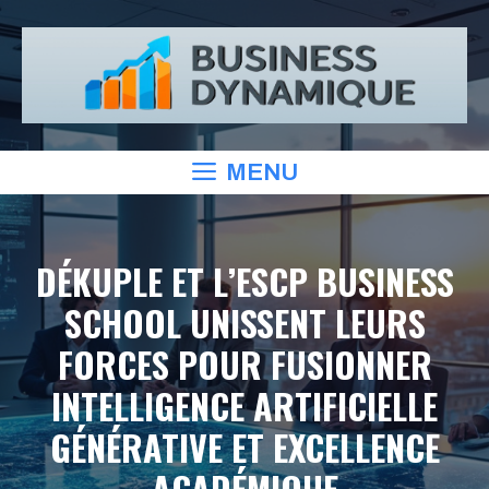
Aller
au
contenu
MENU
DÉKUPLE ET L’ESCP BUSINESS
SCHOOL UNISSENT LEURS
FORCES POUR FUSIONNER
INTELLIGENCE ARTIFICIELLE
GÉNÉRATIVE ET EXCELLENCE
ACADÉMIQUE