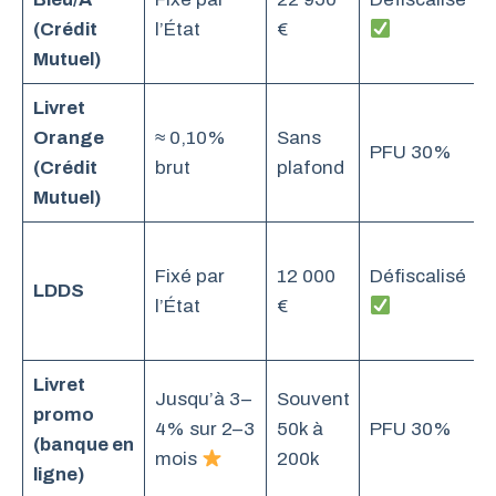
I
(Crédit
l’État
€
Mutuel)
Livret
Orange
≈ 0,10%
Sans
PFU 30%
I
(Crédit
brut
plafond
Mutuel)
Fixé par
12 000
Défiscalisé
LDDS
I
l’État
€
Livret
Jusqu’à 3–
Souvent
promo
4% sur 2–3
50k à
PFU 30%
I
(banque en
mois
200k
ligne)