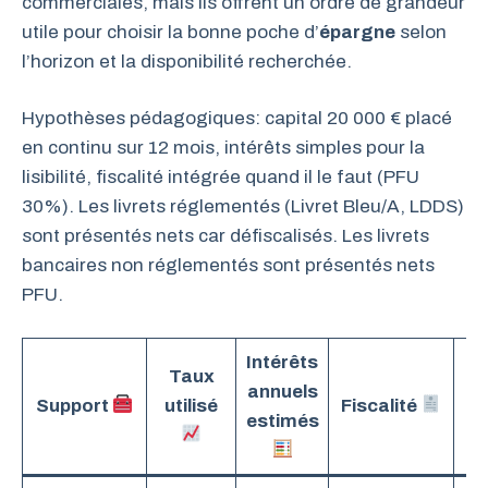
commerciales, mais ils offrent un ordre de grandeur
utile pour choisir la bonne poche d’
épargne
selon
l’horizon et la disponibilité recherchée.
Hypothèses pédagogiques: capital 20 000 € placé
en continu sur 12 mois, intérêts simples pour la
lisibilité, fiscalité intégrée quand il le faut (PFU
30%). Les livrets réglementés (Livret Bleu/A, LDDS)
sont présentés nets car défiscalisés. Les livrets
bancaires non réglementés sont présentés nets
PFU.
Intérêts
Taux
annuels
Support
utilisé
Fiscalité
es
estimés