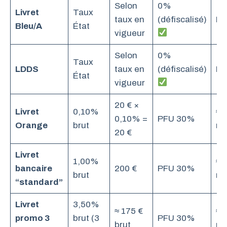
Selon
0%
Livret
Taux
taux en
(défiscalisé)
In
Bleu/A
État
vigueur
Selon
0%
Taux
LDDS
taux en
(défiscalisé)
In
État
vigueur
20 € ×
Livret
0,10%
≈ 
0,10% =
PFU 30%
Orange
brut
ne
20 €
Livret
1,00%
≈ 
bancaire
200 €
PFU 30%
brut
ne
“standard”
Livret
3,50%
≈ 175 €
≈ 
promo 3
brut (3
PFU 30%
brut
ne