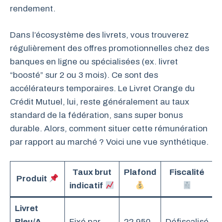
rendement.
Dans l’écosystème des livrets, vous trouverez
régulièrement des offres promotionnelles chez des
banques en ligne ou spécialisées (ex. livret
“boosté” sur 2 ou 3 mois). Ce sont des
accélérateurs temporaires. Le Livret Orange du
Crédit Mutuel, lui, reste généralement au taux
standard de la fédération, sans super bonus
durable. Alors, comment situer cette rémunération
par rapport au marché ? Voici une vue synthétique.
Taux brut
Plafond
Fiscalité
D
Produit
indicatif
Livret
Bleu/A
Fixé par
22 950
Défiscalisé