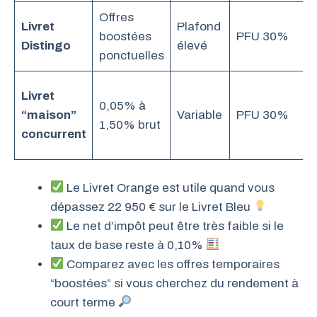
Offres
Livret
Plafond
boostées
PFU 30%
I
Distingo
élevé
ponctuelles
Livret
0,05% à
“maison”
Variable
PFU 30%
I
1,50% brut
concurrent
Le Livret Orange est utile quand vous
dépassez 22 950 € sur le Livret Bleu
Le net d’impôt peut être très faible si le
taux de base reste à 0,10%
Comparez avec les offres temporaires
“boostées” si vous cherchez du rendement à
court terme