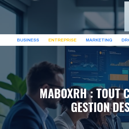
Aller
au
contenu
BUSINESS
ENTREPRISE
MARKETING
DR
MABOXRH : TOUT C
GESTION DE