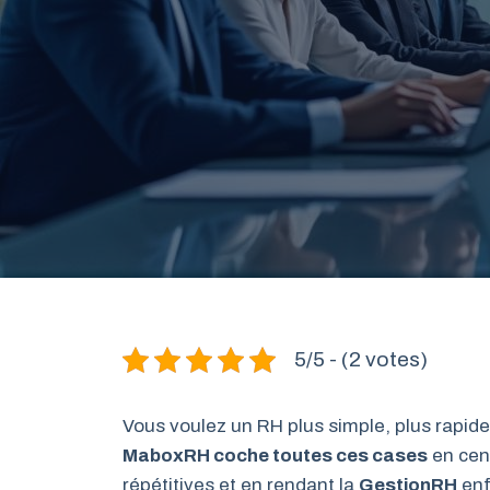
5/5 - (2 votes)
Vous voulez un RH plus simple, plus rapide,
MaboxRH
coche toutes ces cases
en cent
répétitives et en rendant la
GestionRH
enf