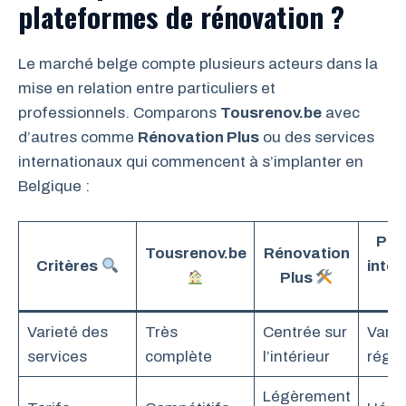
plateformes de rénovation ?
Le marché belge compte plusieurs acteurs dans la
mise en relation entre particuliers et
professionnels. Comparons
Tousrenov.be
avec
d’autres comme
Rénovation Plus
ou des services
internationaux qui commencent à s’implanter en
Belgique :
Pla
Tousrenov.be
Rénovation
Critères
inter
Plus
Varieté des
Très
Centrée sur
Varia
services
complète
l’intérieur
régio
Légèrement