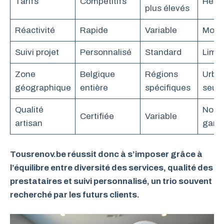
Tarifs
Compétitifs
Hété
plus élevés
Réactivité
Rapide
Variable
Moins
Suivi projet
Personnalisé
Standard
Limit
Zone
Belgique
Régions
Urba
géographique
entière
spécifiques
seul
Qualité
Non t
Certifiée
Variable
artisan
garan
Tousrenov.be réussit donc à s’imposer grâce à
l’équilibre entre diversité des services, qualité des
prestataires et suivi personnalisé, un trio souvent
recherché par les futurs clients.