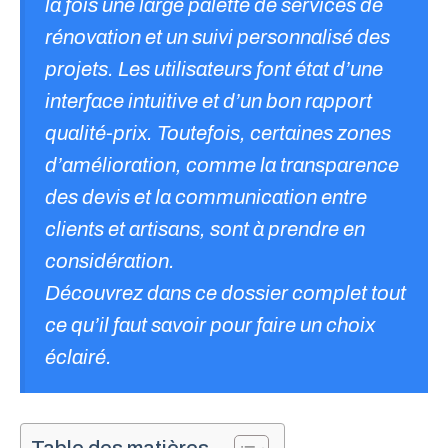
la fois une large palette de services de
rénovation et un suivi personnalisé des
projets. Les utilisateurs font état d’une
interface intuitive et d’un bon rapport
qualité-prix. Toutefois, certaines zones
d’amélioration, comme la transparence
des devis et la communication entre
clients et artisans, sont à prendre en
considération.
Découvrez dans ce dossier complet tout
ce qu’il faut savoir pour faire un choix
éclairé.