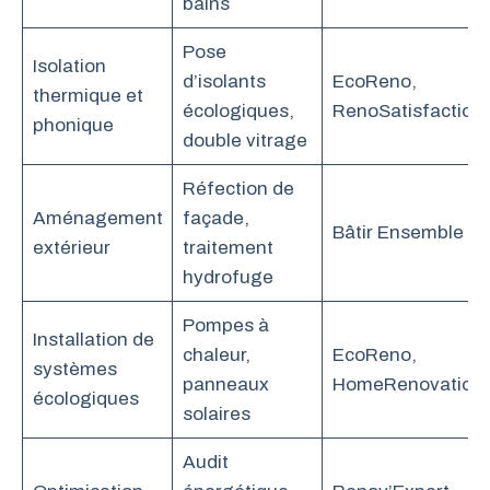
bains
Pose
Isolation
d’isolants
EcoReno,
thermique et
écologiques,
RenoSatisfaction
phonique
double vitrage
Réfection de
Aménagement
façade,
Bâtir Ensemble
extérieur
traitement
hydrofuge
Pompes à
Installation de
chaleur,
EcoReno,
systèmes
panneaux
HomeRenovation
écologiques
solaires
Audit